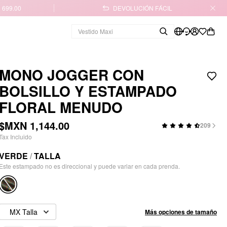
 699.00
DEVOLUCIÓN FÁCIL
MONO JOGGER CON
BOLSILLO Y ESTAMPADO
FLORAL MENUDO
$MXN 1,144.00
209
Tax Incluido
VERDE
/
TALLA
Este estampado no es direccional y puede variar en cada prenda.
MX Talla
Más opciones de tamaño