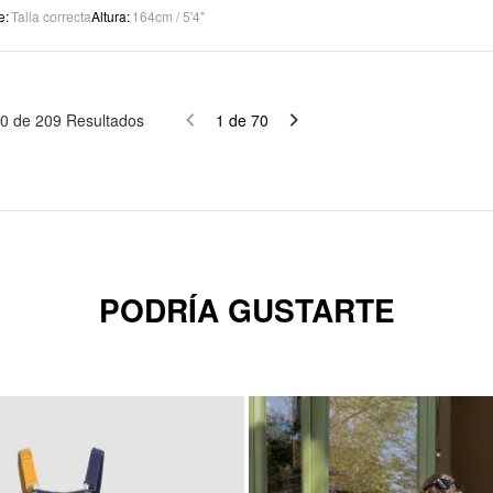
e
:
Talla correcta
Altura
:
164cm / 5'4"
0
de
209
Resultados
1
de
70
PODRÍA GUSTARTE