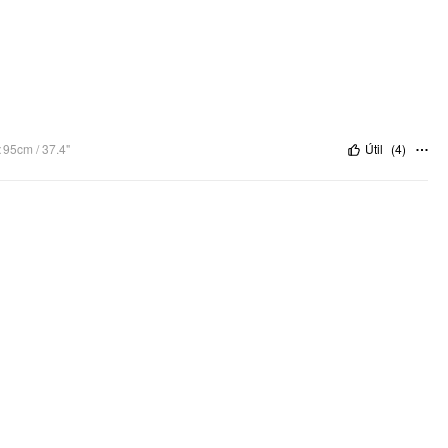
:
95cm / 37.4"
Útil
(
4
)