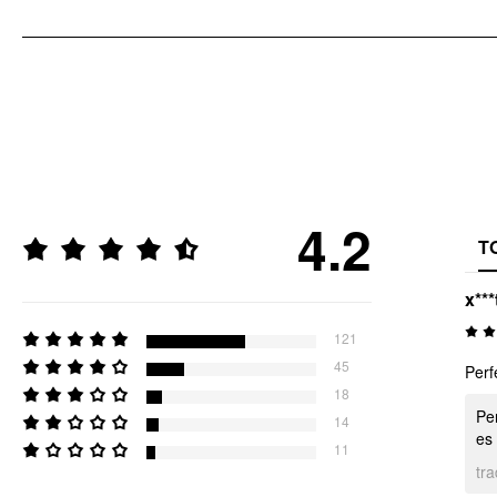
4.2
T
x***
121
45
Perf
18
Pe
14
es
11
tr