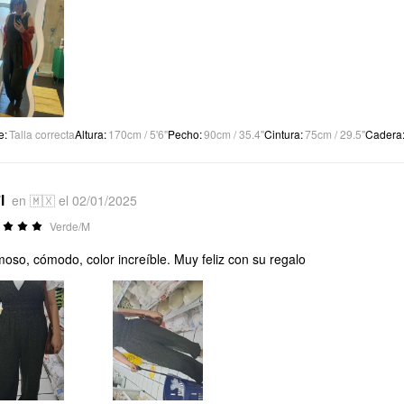
e
:
Talla correcta
Altura
:
170cm / 5'6"
Pecho
:
90cm / 35.4"
Cintura
:
75cm / 29.5"
Cadera
l
en 🇲🇽 el 02/01/2025
Verde/M
oso, cómodo, color increíble. Muy feliz con su regalo