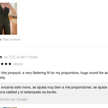
e
:
Talla correcta
*n
en 🇬🇧 el 29/11/2024
Verde/L
 this jumpsuit, a very flattering fit for my proportions, hugs round the wai
etty.
encanta este mono, se ajusta muy bien a mis proporciones, se ajusta a 
ena calidad y el estampado es bonito.
aducido por Google