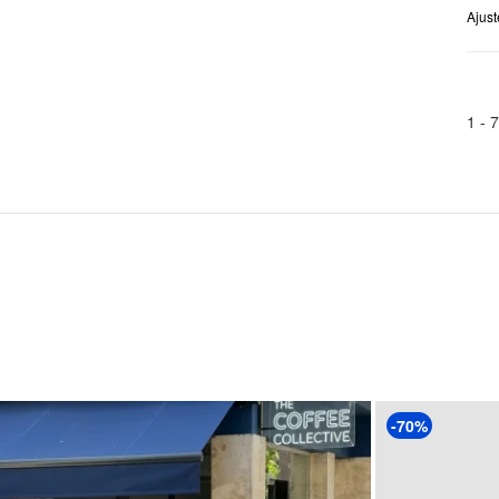
Ajust
1 -
7
-70%