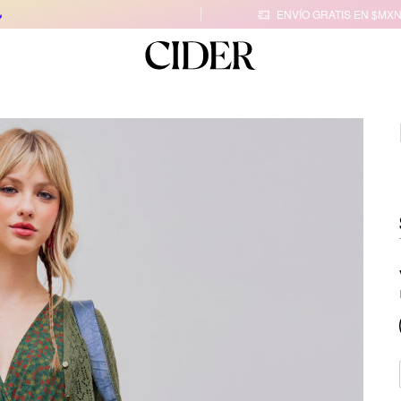

ENVÍO GRATIS EN $MXN