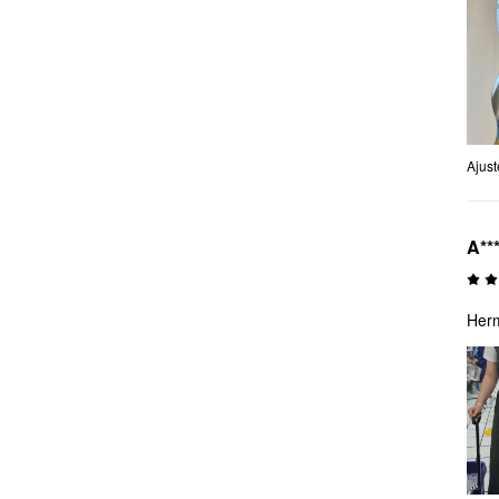
Ajust
A***
Herm