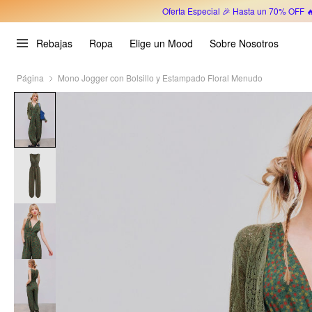
Oferta Especial 🎉 Hasta un 70% OFF 
Rebajas
Ropa
Elige un Mood
Sobre Nosotros
Página
Mono Jogger con Bolsillo y Estampado Floral Menudo