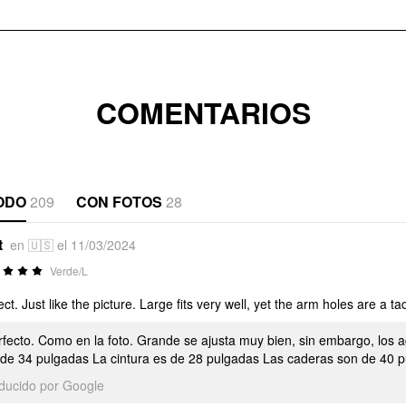
COMENTARIOS
ODO
209
CON FOTOS
28
t
en 🇺🇸 el 11/03/2024
Verde/L
ect. Just like the picture. Large fits very well, yet the arm holes are a ta
rfecto. Como en la foto. Grande se ajusta muy bien, sin embargo, los a
 de 34 pulgadas La cintura es de 28 pulgadas Las caderas son de 40 p
aducido por Google