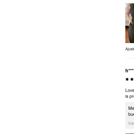
Ajust
h**
Love
is pr
Me 
bu
tr