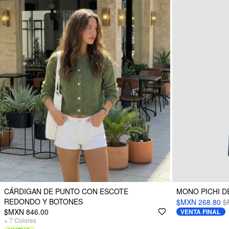
CÁRDIGAN DE PUNTO CON ESCOTE
MONO PICHI D
REDONDO Y BOTONES
$MXN 268.80
$
$MXN 846.00
VENTA FINAL
+
7
Colores