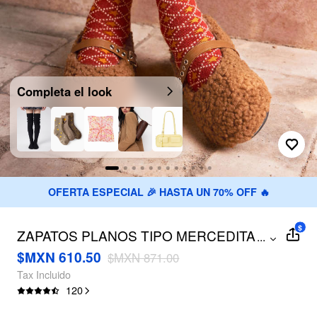
Completa el look
OFERTA ESPECIAL 🎉 HASTA UN 70% OFF 🔥
$
ZAPATOS PLANOS TIPO MERCEDITAS
...
DE PELO
$MXN 610.50
$MXN 871.00
Tax Incluido
120