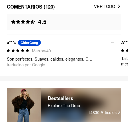
COMENTARIOS (120)
VER TODO
4.5
a***a
A**
CiderGang
Marrón/40
Tal
Son perfectos. Suaves, cálidos, elegantes. Color adecuado. Mi pie mide 25 cm y me quedan perfectos.
med
traducido por Google
así
Bestsellers
Explore The Drop
14830
Artículos