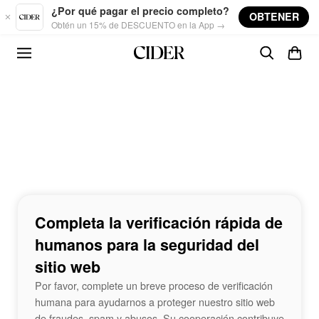
Skip to main content
¿Por qué pagar el precio completo?
OBTENER
Obtén un 15% de DESCUENTO en la App →
Completa la verificación rápida de
humanos para la seguridad del
sitio web
Por favor, complete un breve proceso de verificación
humana para ayudarnos a proteger nuestro sitio web
de fraudes, spam y abusos. Su cooperación contribuye