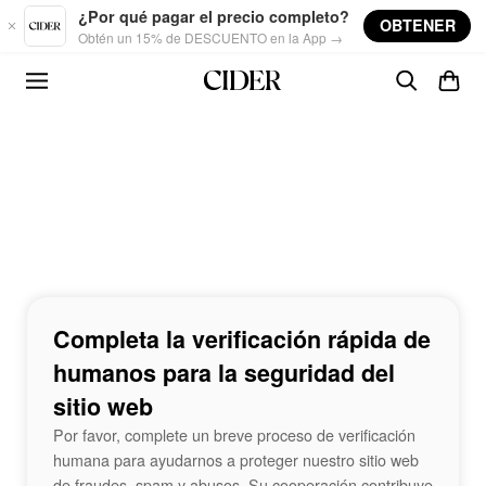
Skip to main content
¿Por qué pagar el precio completo?
OBTENER
Obtén un 15% de DESCUENTO en la App →
Completa la verificación rápida de
humanos para la seguridad del
sitio web
Por favor, complete un breve proceso de verificación
humana para ayudarnos a proteger nuestro sitio web
de fraudes, spam y abusos. Su cooperación contribuye