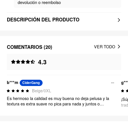
devolución o reembolso
DESCRIPCIÓN DEL PRODUCTO
COMENTARIOS (20)
VER TODO
4.3
b***m
g**
CiderGang
Beige/0XL
Es hermoso la calidad es muy buena no deja pelusa y la
¡Súp
textura es extra suave no pica para nada y juntos o
tra
separados lucen increíble, un básico sin duda, soy talla 14
usd y me quedaron increíbles