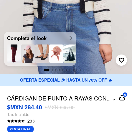
Completa el look
OFERTA ESPECIAL 🎉 HASTA UN 70% OFF 🔥
$
CÁRDIGAN DE PUNTO A RAYAS CON
...
BOTONES Y TOP CAMI A RAYAS CURVY
$MXN 284.40
$MXN 945.00
Tax Incluido
20
VENTA FINAL