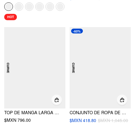
HOT
-60%
TOP DE MANGA LARGA CON CUELLO EN BARCO, ESTAMPADO GINGHAM, MOÑO Y ACANALADURAS CURVY
CONJUNTO DE ROPA DE ESTAR EN CASA CURVY: TOP HOLGADO CON ESTAMPADO DE FRESAS Y FLORES Y PANTALONES ANCHAS DE SUBIDA MEDIA
$MXN 796.00
$MXN 418.80
$MXN 1,045.00