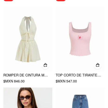
ROMPER DE CINTURA MEDIA CON TEXTURA, ESCOTE HALTER, ENCAJE Y LAZO
TOP CORTO DE TIRANTES AJUSTADO CON ESCOTE CUADRADO, ENCAJE Y PEDRERÍA
$MXN 846.00
$MXN 547.00