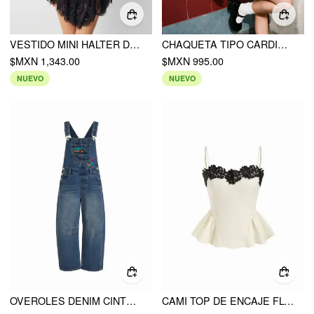
VESTIDO MINI HALTER DE ENCAJE FLORAL CON BAJO ASIMÉTRICO
CHAQUETA TIPO CARDIGAN DE ALGODÓN CON CANALÉ, MANGA LARGA Y DETALLE METÁLICO, DOBLADILLO ONDULADO
$MXN 1,343.00
$MXN 995.00
NUEVO
NUEVO
OVEROLES DENIM CINTURA BAJA OVERSIZED BORDADO PIERNA BARRIL
CAMI TOP DE ENCAJE FLORAL CON ESCOTE CORAZÓN Y DOBLADILLO PEPLUM CONTRASTANTE