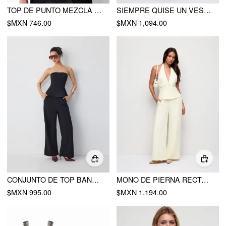
TOP DE PUNTO MEZCLA ALGODÓN CUELLO POLO MANGA CORTA CUT OUT
SIEMPRE QUISE UN VESTIDO UNIFORME
$MXN 746.00
$MXN 1,094.00
CONJUNTO DE TOP BANDEAU CON PEPLUM Y PANTALÓN RECTO DE TIRO MEDIO
MONO DE PIERNA RECTA CON ESCOTE EN V Y ESPALDA DESCUBIERTA CON DETALLE METÁLICO
$MXN 995.00
$MXN 1,194.00