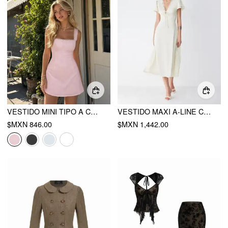
VESTIDO MINI TIPO A CON ESCOTE CUADRADO Y ENCAJE CON TEXTURA DE ALGODÓN, CON RIBETE DE ENCAJE
VESTIDO MAXI A-LINE CON ESCOTE EN V, ENCAJE Y LAZO AL FRENTE
$MXN 846.00
$MXN 1,442.00