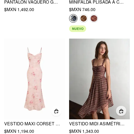
PANTALÓN VAQUERO GRAN IMAGEN
MINIFALDA PLISADA A CUADROS DE TALLE BAJO CON BOTONES
$MXN 1,492.00
$MXN 746.00
NUEVO
VESTIDO MAXI CORSET MERMAID CON CUELLO COWL Y ENCAJE
VESTIDO MIDI ASIMÉTRICO A-LINE CON CUELLO CUADRADO Y CORBATA FRONTAL DE SATÉN/CRESPÓN CON ESTAMPADO DE CUADROS
$MXN 1,194.00
$MXN 1,343.00