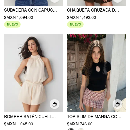
SUDADERA CON CAPUCHA TIPO HOODIE DE ALGODÓN Y MEZCLA DE FELPA, MANGA FAROL CON CORDÓN FRUNCIDO Y CREMALLERA FRONTAL
CHAQUETA CRUZADA DE CUELLO PETER PAN EN MEZCLA DE ALGODÓN
$MXN 1,094.00
$MXN 1,492.00
NUEVO
NUEVO
ROMPER SATÉN CUELLO HALTER TIRO ALTO CON CORDÓN BOLSILLO
TOP SLIM DE MANGA CORTA CON RECORTES DE PUNTO TEXTURIZADO
$MXN 1,045.00
$MXN 746.00