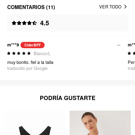
COMENTARIOS (11)
VER TODO
4.5
m***9
m**
CiderBFF
Blanco/L
muy bonito. fiel a la talla
Per
traducido por Google
tra
PODRÍA GUSTARTE