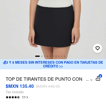
 INTERESES CON PAGO EN TARJETAS DE
Envío gratis
CRÉDITO >>
$
TOP DE TIRANTES DE PUNTO CON
...
CUELLO EN V Y RIBETE
$MXN 135.40
$MXN 448.00
CONTRASTADO
Tax Incluido
11