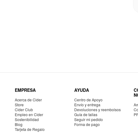
EMPRESA
AYUDA
C
N
Acerca de Cider
Centro de Apoyo
Store
Envío y entrega
Am
Cider Club
Devoluciones y reembolsos
Co
Empleo en Cider
Guía de tallas
P
Sostenibilidad
Seguir mi pedido
Blog
Forma de pago
Tarjeta de Regalo