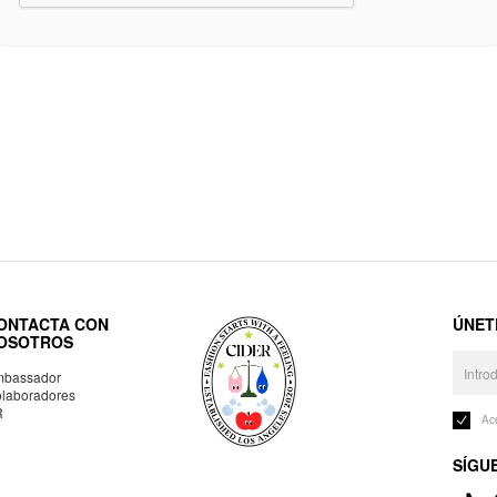
ONTACTA CON
ÚNET
OSOTROS
bassador
laboradores
R
Ac
SÍGU