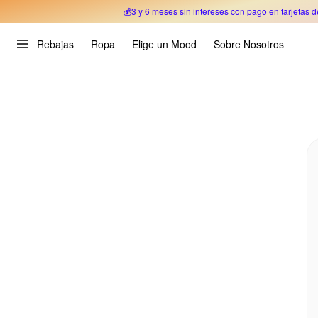
💰3 y 6 meses sin intereses con pago en tarjetas d
Oferta Especial 🎉 Hasta un 70% OFF 
Rebajas
Ropa
Elige un Mood
Sobre Nosotros