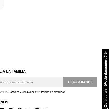
✨
¿Quieres un 10% de descuento?
E A LA FAMILIA
REGISTRARSE
epto los
Términos y Condiciones
y la
Política de privacidad
.
ENOS