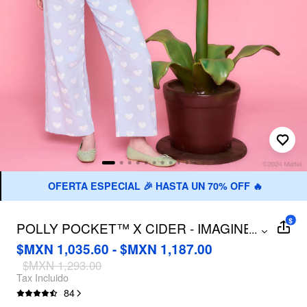
OFERTA ESPECIAL 🎉 HASTA UN 70% OFF 🔥
$
POLLY POCKET™️ X CIDER - IMAGINE
...
THIS MONO
$MXN 1,035.60 - $MXN 1,187.00
$MXN 1,293.00
Tax Incluido
84