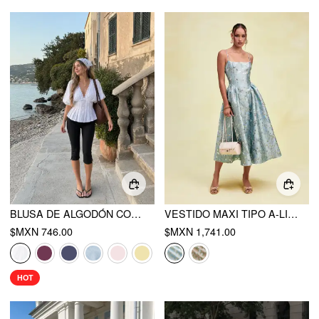
BLUSA DE ALGODÓN CON ESCOTE EN V, BORDADO INGLÉS, PLISADO, FRUNCIDO Y MANGA CORTA
VESTIDO MAXI TIPO A-LINE CON CORSÉ ESTILO BUSTIER Y CAMI DE JACQUARD FLORAL CON ENCAJE Y CORDONES
$MXN 746.00
$MXN 1,741.00
HOT