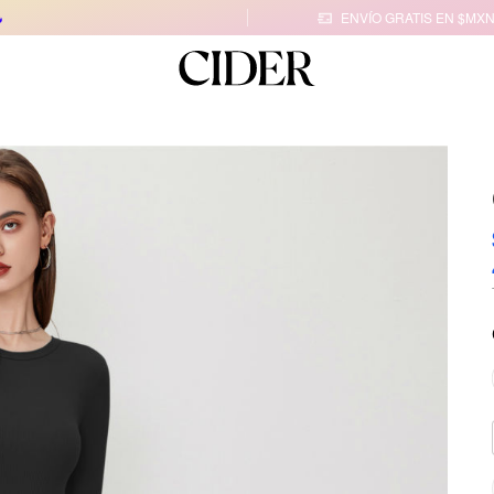

ENVÍO GRATIS EN $MXN