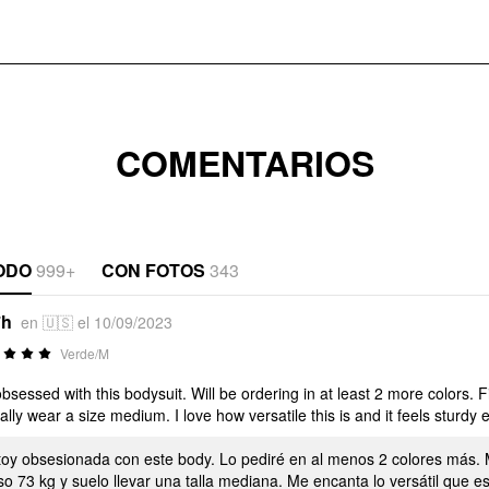
COMENTARIOS
ODO
999+
CON FOTOS
343
*h
en 🇺🇸 el 10/09/2023
Verde/M
obsessed with this bodysuit. Will be ordering in at least 2 more colors. F
cally wear a size medium. I love how versatile this is and it feels sturdy 
toy obsesionada con este body. Lo pediré en al menos 2 colores más. 
o 73 kg y suelo llevar una talla mediana. Me encanta lo versátil que e