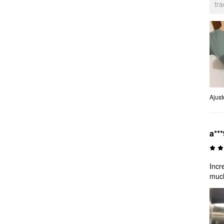
tr
Ajust
a***
Incr
muc