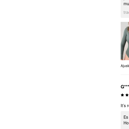
mu
tr
Ajust
G**
It’s
Es
Ho