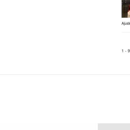
Ajust
1 -
9