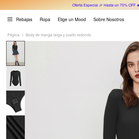
Oferta Especial 🎉 Hasta un 70% OFF 
Rebajas
Ropa
Elige un Mood
Sobre Nosotros
Página
Body de manga larga y cuello redondo