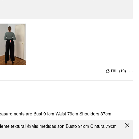
Útil
(
19
)
 My measurements are Bust 91cm Waist 79cm Shoulders 37cm
xcelente textura! 👍Mis medidas son Busto 91cm Cintura 79cm