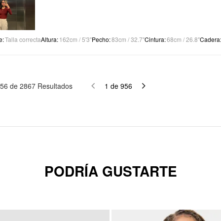
e
:
Talla correcta
Altura
:
162cm / 5'3"
Pecho
:
83cm / 32.7"
Cintura
:
68cm / 26.8"
Cadera
56
de
2867
Resultados
1
de
956
PODRÍA GUSTARTE