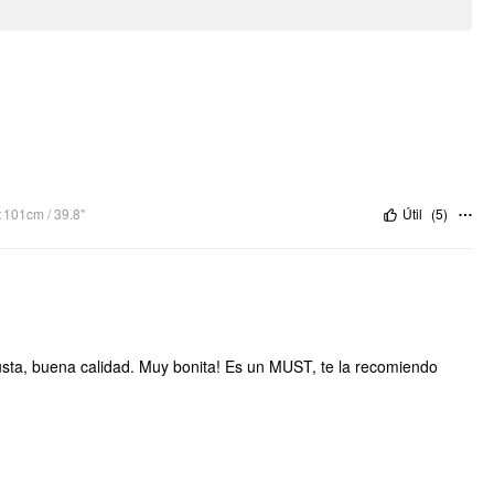
:
101cm / 39.8"
Útil
(
5
)
 justa, buena calidad. Muy bonita! Es un MUST, te la recomiendo