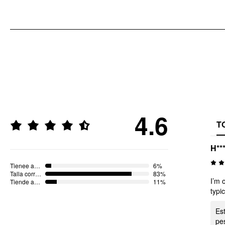
4.6
T
H**
Tienee a ser más pequeño
6%
Talla correcta
83%
I’m 
Tiende a ser más grande
11%
typi
Es
pes