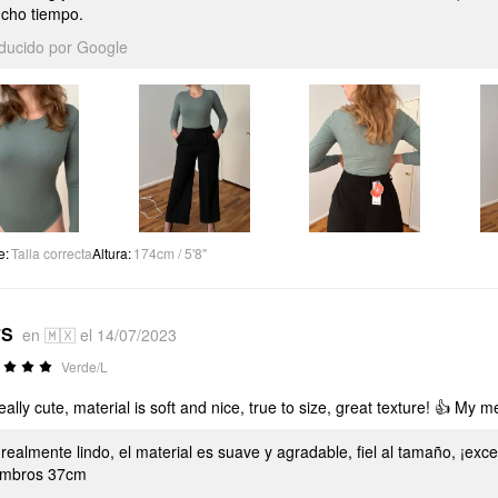
cho tiempo.
aducido por Google
e
:
Talla correcta
Altura
:
174cm / 5'8"
*S
en 🇲🇽 el 14/07/2023
Verde/L
 really cute, material is soft and nice, true to size, great texture! 
 realmente lindo, el material es suave y agradable, fiel al tamaño, ¡e
mbros 37cm