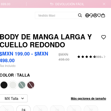
 699.00
DEVOLUCIÓN FÁCIL
BODY DE MANGA LARGA Y
CUELLO REDONDO
$MXN 199.00 - $MXN
$MXN
999+
498.00
498.00
Tax Incluido
COLOR
/
TALLA
MX Talla
Más opciones de tamaño
22
24
26
28
30
32