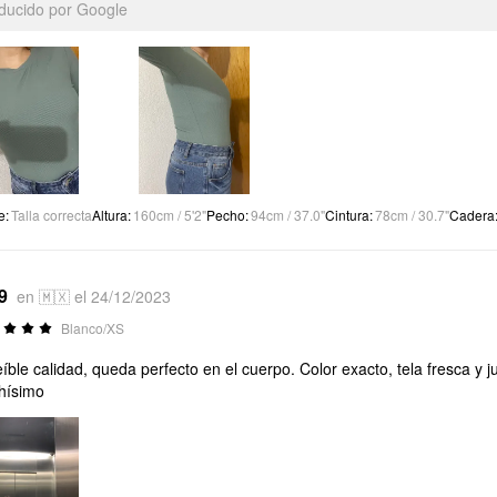
aducido por Google
e
:
Talla correcta
Altura
:
160cm / 5'2"
Pecho
:
94cm / 37.0"
Cintura
:
78cm / 30.7"
Cadera
9
en 🇲🇽 el 24/12/2023
Blanco/XS
eíble calidad, queda perfecto en el cuerpo. Color exacto, tela fresca y
hísimo