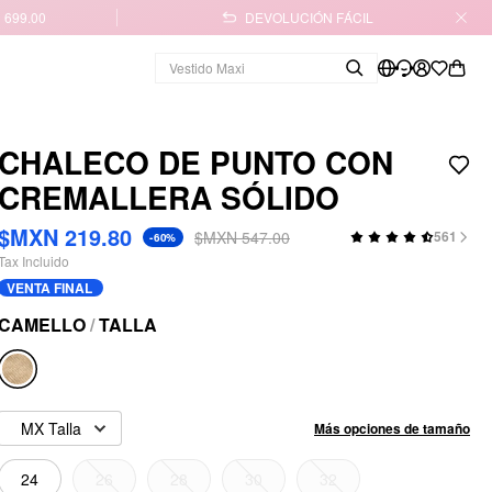
 699.00
DEVOLUCIÓN FÁCIL
CHALECO DE PUNTO CON
CREMALLERA SÓLIDO
$MXN 219.80
$MXN 547.00
561
-60%
Tax Incluido
VENTA FINAL
CAMELLO
/
TALLA
MX Talla
Más opciones de tamaño
24
26
28
30
32