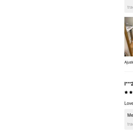
tr
Ajust
l***
Love
Me
tr