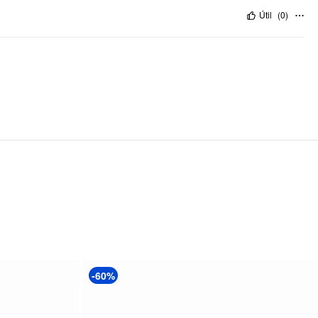
Útil
(
0
)
-60%