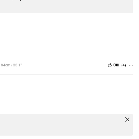
:
84cm / 33.1"
Útil
(
4
)