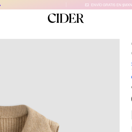

ENVÍO GRATIS EN $MXN