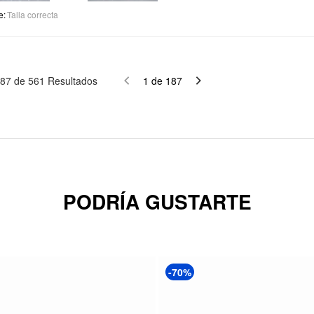
e
:
Talla correcta
87
de
561
Resultados
1
de
187
PODRÍA GUSTARTE
-70%