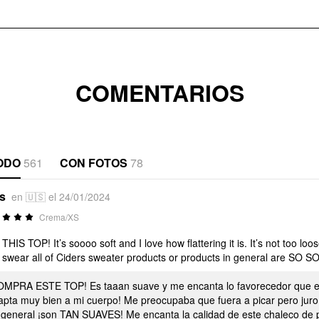
COMENTARIOS
ODO
561
CON FOTOS
78
*s
en 🇺🇸 el 24/01/2024
Crema/XS
THIS TOP! It’s soooo soft and I love how flattering it is. It’s not too loos
I swear all of Ciders sweater products or products in general are SO SOF
OMPRA ESTE TOP! Es taaan suave y me encanta lo favorecedor que es
apta muy bien a mi cuerpo! Me preocupaba que fuera a picar pero juro 
 general ¡son TAN SUAVES! Me encanta la calidad de este chaleco de