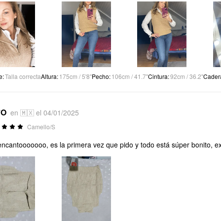
e
:
Talla correcta
Altura
:
175cm / 5'8"
Pecho
:
106cm / 41.7"
Cintura
:
92cm / 36.2"
Cader
*O
en 🇲🇽 el 04/01/2025
Camello/S
ncantooooooo, es la primera vez que pido y todo está súper bonito, ex