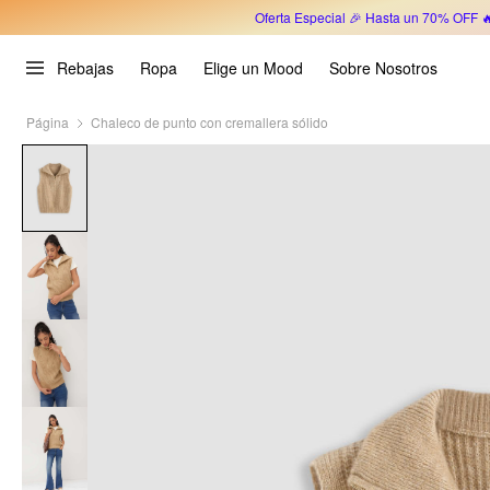
Oferta Especial 🎉 Hasta un 70% OFF 
Rebajas
Ropa
Elige un Mood
Sobre Nosotros
Página
Chaleco de punto con cremallera sólido