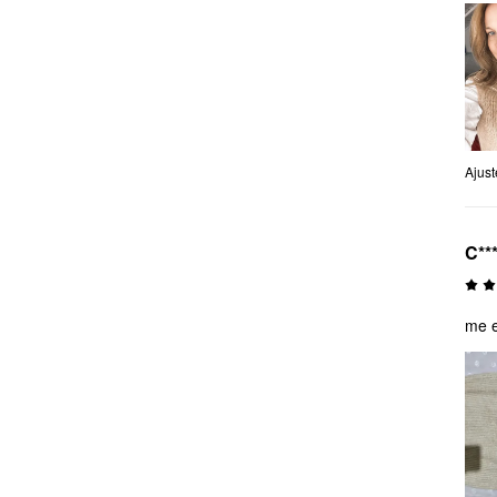
Ajust
C**
me e