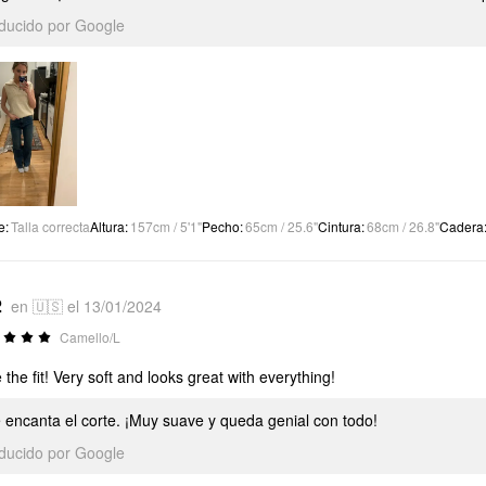
aducido por Google
e
:
Talla correcta
Altura
:
157cm / 5'1"
Pecho
:
65cm / 25.6"
Cintura
:
68cm / 26.8"
Cadera
2
en 🇺🇸 el 13/01/2024
Camello/L
 the fit! Very soft and looks great with everything!
 encanta el corte. ¡Muy suave y queda genial con todo!
aducido por Google