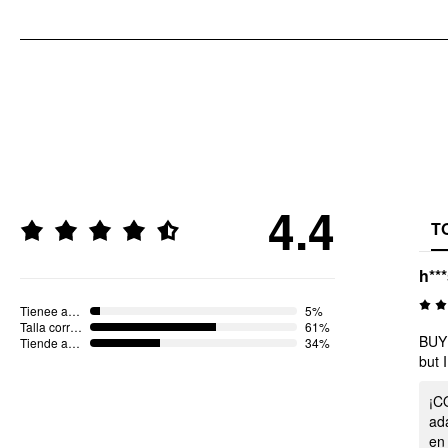
4.4
T
h**
Tienee a ser más pequeño
5%
Talla correcta
61%
BUY 
Tiende a ser más grande
34%
but 
¡C
ad
en