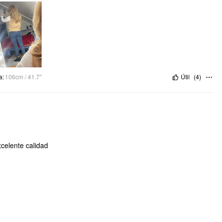
a
:
106cm / 41.7"
Útil
(
4
)
celente calidad