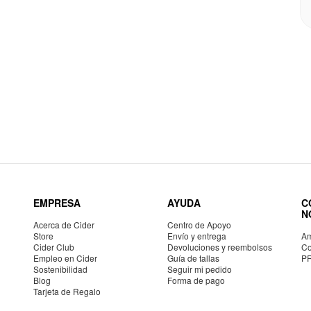
EMPRESA
AYUDA
C
N
Acerca de Cider
Centro de Apoyo
Store
Envío y entrega
Am
Cider Club
Devoluciones y reembolsos
Co
Empleo en Cider
Guía de tallas
P
Sostenibilidad
Seguir mi pedido
Blog
Forma de pago
Tarjeta de Regalo