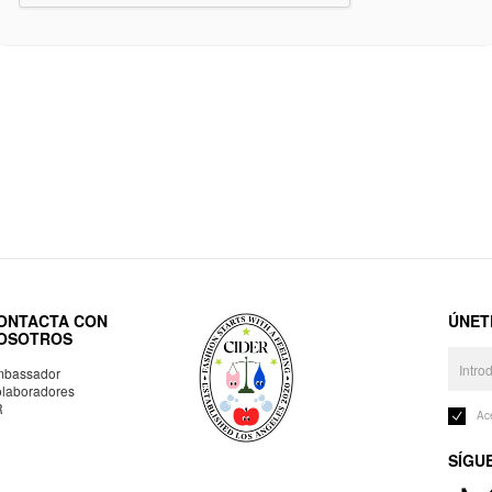
ONTACTA CON
ÚNET
OSOTROS
bassador
laboradores
R
Ac
SÍGU