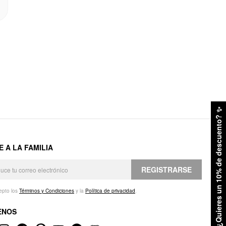
✨
¿Quieres un 10% de descuento?
E A LA FAMILIA
REGISTRARSE
epto los
Términos y Condiciones
y la
Política de privacidad
.
ENOS