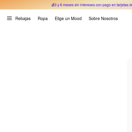
💰3 y 6 meses sin intereses con pago en tarjetas d
Oferta Especial 🎉 Hasta un 70% OFF 
Rebajas
Ropa
Elige un Mood
Sobre Nosotros