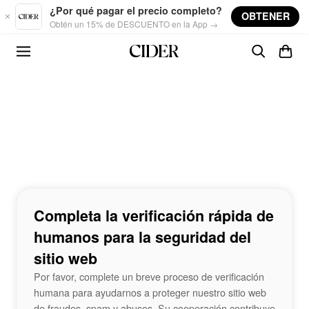
Skip to main content
¿Por qué pagar el precio completo?
OBTENER
Obtén un 15% de DESCUENTO en la App →
Completa la verificación rápida de
humanos para la seguridad del
sitio web
Por favor, complete un breve proceso de verificación
humana para ayudarnos a proteger nuestro sitio web
de fraudes, spam y abusos. Su cooperación contribuye