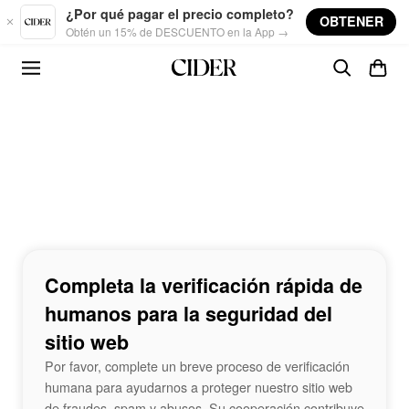
Skip to main content
¿Por qué pagar el precio completo?
OBTENER
Obtén un 15% de DESCUENTO en la App →
Completa la verificación rápida de
humanos para la seguridad del
sitio web
Por favor, complete un breve proceso de verificación
humana para ayudarnos a proteger nuestro sitio web
de fraudes, spam y abusos. Su cooperación contribuye